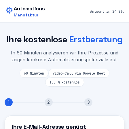
Zum Hauptinhalt springen
Automations
Antwort in 24 Std
Manufaktur
Ihre kostenlose
Erstberatung
In 60 Minuten analysieren wir Ihre Prozesse und
zeigen konkrete Automatisierungspotenziale auf.
60 Minuten
Video-Call via Google Meet
100 % kostenlos
1
2
3
Schritt
1
von 3:
Kontakt
Ihre E-Mail-Adresse genügt