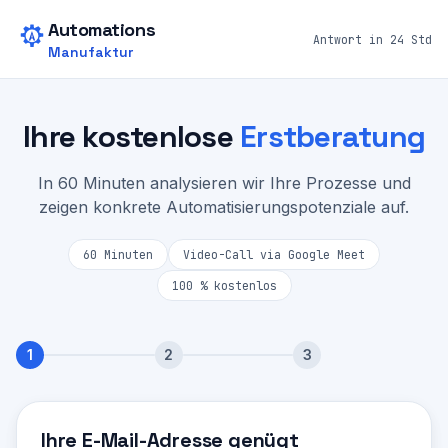
Zum Hauptinhalt springen
Automations
Antwort in 24 Std
Manufaktur
Ihre kostenlose
Erstberatung
In 60 Minuten analysieren wir Ihre Prozesse und
zeigen konkrete Automatisierungspotenziale auf.
60 Minuten
Video-Call via Google Meet
100 % kostenlos
1
2
3
Schritt
1
von 3:
Kontakt
Ihre E-Mail-Adresse genügt