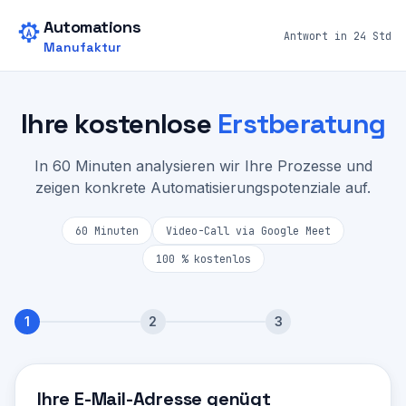
Zum Hauptinhalt springen
Automations
Antwort in 24 Std
Manufaktur
Ihre kostenlose
Erstberatung
In 60 Minuten analysieren wir Ihre Prozesse und
zeigen konkrete Automatisierungspotenziale auf.
60 Minuten
Video-Call via Google Meet
100 % kostenlos
1
2
3
Schritt
1
von 3:
Kontakt
Ihre E-Mail-Adresse genügt