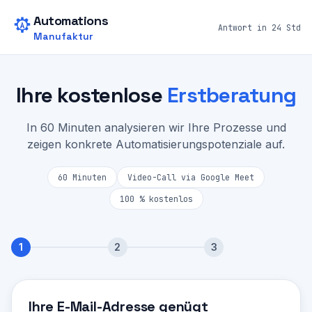
Zum Hauptinhalt springen
Automations
Antwort in 24 Std
Manufaktur
Ihre kostenlose
Erstberatung
In 60 Minuten analysieren wir Ihre Prozesse und
zeigen konkrete Automatisierungspotenziale auf.
60 Minuten
Video-Call via Google Meet
100 % kostenlos
1
2
3
Schritt
1
von 3:
Kontakt
Ihre E-Mail-Adresse genügt