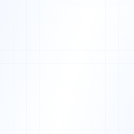
HEUTE
Anrufe bei jedem Interessenten
Theorie-Anmeldung per Papier
Lernfortschritte manuell gepflegt
Prüfungs-Recalls vergessen
MIT UNS
Online-Anmeldung mit Paketwahl
Theorie-Termine selbst gebucht
Schüler-App mit Fortschritt
Auto-Recall vor Prüfungen
Kostenlose Erstberatung