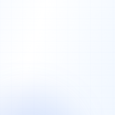
Mobile-First
DSGVO-konform
BAFA-förderfähig
fahrschule.de/anmeldung
HEUTE
MIT UNS
Anrufer fragt: Wie viel?
Online-Anmeldung mit
Wann? Wo? — Sie
Klasse, Paket, Standort
wiederholen sich 30x am
und Auto-Vertrag.
Tag.