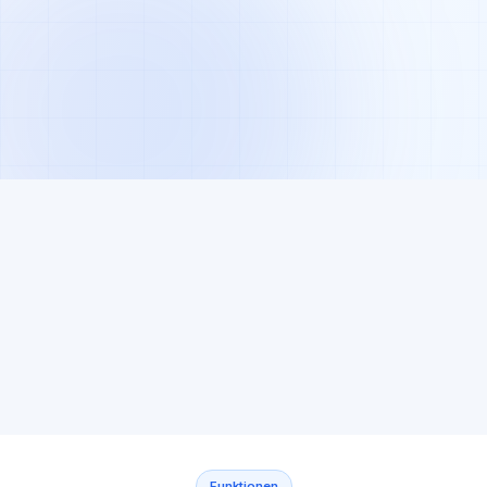
0
Min
0
/7
Online-Anmeldung
Fahrstunden online
Klasse B
buchbar
0
Wochen
0
bis live (ab)
verpasste Prüfungs-
Recalls durch Fristen-
Logik
Funktionen