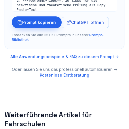
2. **Pruefungs-Tipps**: 10 Tipps für die 
praktische und theoretische Prüfung als Copy-
Paste-Text

3. **Social Media Content**:

ChatGPT öffnen
Prompt kopieren
   - 8 TikTok/Instagram-Reel-Ideen 
(Pruefungstipps, Fahrschul-Alltag, Bestanden-
Fotos)

Entdecken Sie alle 35+ KI-Prompts in unserer
Prompt-
   - Hashtag-Liste für maximale Reichweite

Bibliothek
4. **Google Bewertung**: Nachricht nach 
bestandener Prüfung (emotional, Gratulation + 
Bewertungsbitte)

Alle Anwendungsbeispiele & FAQ zu diesem Prompt →
5. **Preis-Transparenz-Text**: Verstaendliche 
Oder lassen Sie uns das professionell automatisieren →
Darstellung der Fahrschulkosten für die Website

Kostenlose Erstberatung
6. **FAQ**: 7 häufige Fragen von 
Fahrschuelern/Eltern

Fahrschul-Digitalisierung: 
https://automationsmanufaktur.de/fahrschulen
Weiterführende Artikel für
Fahrschulen