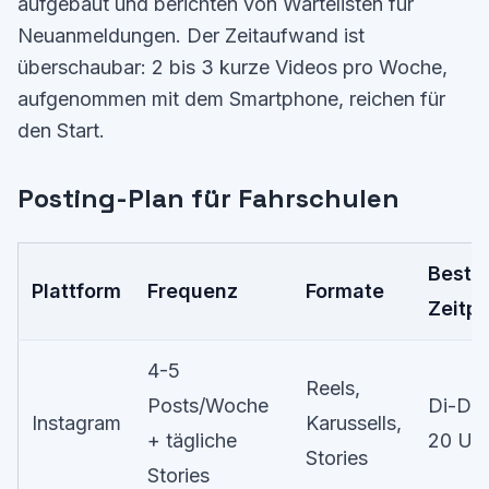
aufgebaut und berichten von Wartelisten für
Neuanmeldungen. Der Zeitaufwand ist
überschaubar: 2 bis 3 kurze Videos pro Woche,
aufgenommen mit dem Smartphone, reichen für
den Start.
Posting-Plan für Fahrschulen
Beste
Plattform
Frequenz
Formate
Zeitp
4-5
Reels,
Posts/Woche
Di-Do 
Instagram
Karussells,
+ tägliche
20 Uh
Stories
Stories