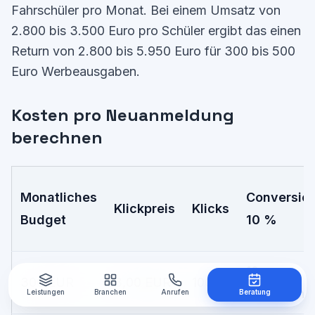
Fahrschüler pro Monat. Bei einem Umsatz von
2.800 bis 3.500 Euro pro Schüler ergibt das einen
Return von 2.800 bis 5.950 Euro für 300 bis 500
Euro Werbeausgaben.
Kosten pro Neuanmeldung
berechnen
Monatliches
Conversio
Klickpreis
Klicks
Budget
10 %
10
300 EUR
3,00 EUR
100
Anmeldung
Leistungen
Branchen
Anrufen
Beratung