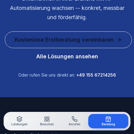
Automatisierung wachsen -- konkret, messbar
und förderfähig.
Kostenlose Erstberatung vereinbaren
Alle Lösungen ansehen
Oder rufen Sie uns direkt an:
+49 155 67214256
Automations
Leistungen
Branchen
Anrufen
Beratung
Manufaktur