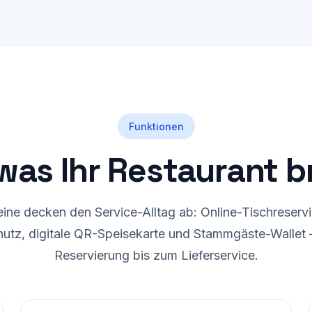
ptallergene LMIV-konform
Druckkosten bei Karten-Än
ausgewiesen
Funktionen
 was Ihr Restaurant 
eine decken den Service-Alltag ab: Online-Tischreserv
tz, digitale QR-Speisekarte und Stammgäste-Wallet
Reservierung bis zum Lieferservice.