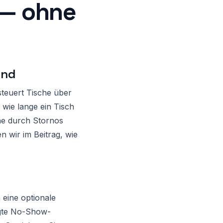
t — ohne
end
 steuert Tische über
d wie lange ein Tisch
he durch Stornos
n wir im Beitrag, wie
 eine optionale
legte No-Show-