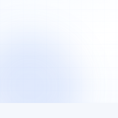
HEUTE
MIT UNS
Reservierungs-Anrufe in Stoßzeit
Online-Re
Auswahl
No-Shows reißen Löcher in den
Abend
Auto-Remi
Garantie
Keine Stammgäste-Datenbank
Stammgäst
Speisekarte gedruckt — Änderung
teuer
Digitale 
Kostenlose Erstberatung
Mobile-First
DSGVO-konform
BAFA-förderfähig
0
/7