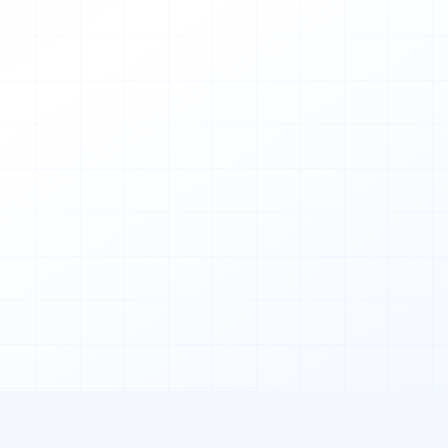
servierung mit Tisch-
nder + Kreditkarten-
e-Programm mit Wallet
Speisekarte mit QR-Code
0
0