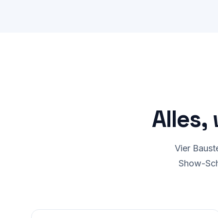
Tische online reservierbar
Hau
Alles,
Vier Baust
Show-Schu