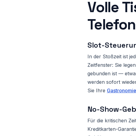
Volle T
Telefo
Slot-Steueru
In der Stoßzeit ist j
Zeitfenster: Sie lege
gebunden ist — etwa
werden sofort wieder 
Sie Ihre
Gastronomie 
No-Show-Gebü
Für die kritischen Z
Kreditkarten-Garantie