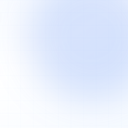
reservierung
MIT UNS
Uhr, Service
Online-Reservierung mit Tisch-
 der Leitung.
Layout, Auto-Bestätigung, freie Slots
live.