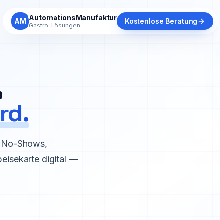
AutomationsManufaktur
AM
Kostenlose Beratung
Gastro-Lösungen
,
rd.
restaurant.de/
n No-Shows,
eisekarte digital —
HEUTE
Telefon klingelt um 19 
rennt — Gäste warten in