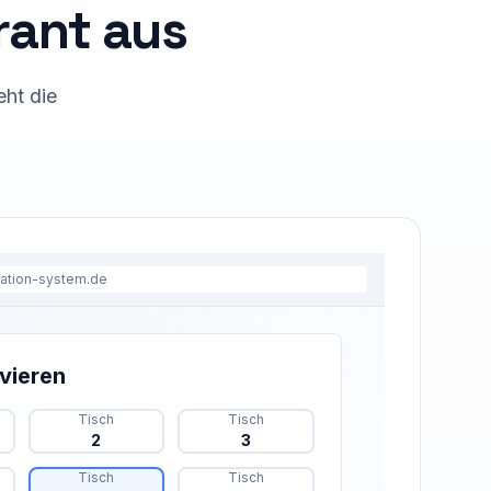
urant aus
eht die
vation-system
.de
vieren
Tisch
Tisch
2
3
Tisch
Tisch