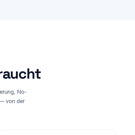
derung
Speisekarte aktualisiert
braucht
ierung, No-
 — von der