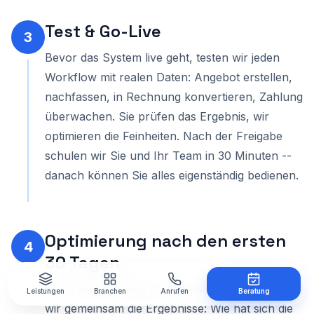
Test & Go-Live
3
Bevor das System live geht, testen wir jeden
Workflow mit realen Daten: Angebot erstellen,
nachfassen, in Rechnung konvertieren, Zahlung
überwachen. Sie prüfen das Ergebnis, wir
optimieren die Feinheiten. Nach der Freigabe
schulen wir Sie und Ihr Team in 30 Minuten --
danach können Sie alles eigenständig bedienen.
Optimierung nach den ersten
4
30 Tagen
Nach einem Monat im Echtbetrieb analysieren
Leistungen
Branchen
Anrufen
Beratung
wir gemeinsam die Ergebnisse: Wie hat sich die