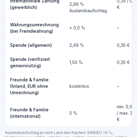
Internationale Zahlung
0,35 / 0,3
2,99 %
(gewerblich)
€
Auslandsaufschlag
Währungsumrechnung
+ 3,0 %
–
(bei Fremdwährung)
Spende (allgemein)
2,49 %
0,35 €
Spende (verifiziert
1,50 %
0,35 €
gemeinnützig)
Freunde & Familie
(Inland, EUR ohne
kostenlos
–
Umrechnung)
min. 0,99
Freunde & Familie
5 %
/ max. 3,
(international)
€
Auslandsaufschlag je nach Land des Käufers: EWR/EU +0 %,