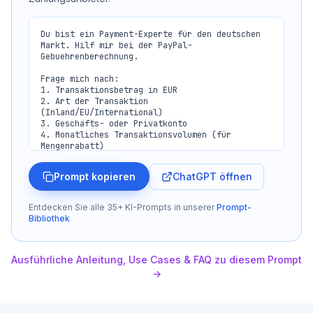
Du bist ein Payment-Experte für den deutschen 
Markt. Hilf mir bei der PayPal-
Gebuehrenberechnung.

Frage mich nach:

1. Transaktionsbetrag in EUR

2. Art der Transaktion 
(Inland/EU/International)

3. Geschäfts- oder Privatkonto

4. Monatliches Transaktionsvolumen (für 
Mengenrabatt)

Berechne dann:

ChatGPT öffnen
Prompt kopieren
- PayPal-Gebuehr (Prozentsatz + Festgebuehr)

  - Inland: 2,49% + 0,35 EUR

  - EU: 2,99% + 0,35 EUR

Entdecken Sie alle 35+ KI-Prompts in unserer
Prompt-
  - International: 3,49% + 0,35 EUR

Bibliothek
- Nettobetrag nach Gebuehren

- Effektiver Gebuehrensatz in %

- Kosten bei verschiedenen Volumina

Ausführliche Anleitung, Use Cases & FAQ zu diesem Prompt
Vergleiche mit Alternativen:

→
- Stripe (1,5% + 0,25 EUR Inland)

- Klarna (Merchant-Gebuehren)

- SEPA-Lastschrift (guenstigste Option)
