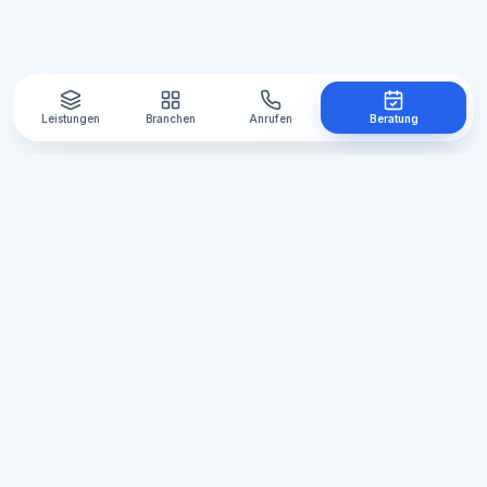
Leistungen
Branchen
Anrufen
Beratung
Automations
Manufaktur
Ihre Agentur für Automatisierung,
Webentwicklung und E-Mail-Marketing in der
Region Lüneburg, Hamburg und Winsen.
Standort Bardowick
Im Bahnhof 6, 21357 Bardowick
bei Lüneburg, Niedersachsen
+49 155 67214256