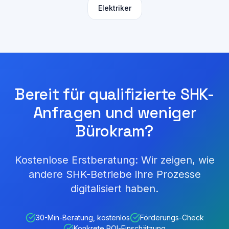
Elektriker
Bereit für qualifizierte SHK-
Anfragen und weniger
Bürokram?
Kostenlose Erstberatung: Wir zeigen, wie
andere SHK-Betriebe ihre Prozesse
digitalisiert haben.
30-Min-Beratung, kostenlos
Förderungs-Check
Konkrete ROI-Einschätzung