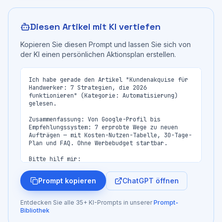
Diesen Artikel mit KI vertiefen
Kopieren Sie diesen Prompt und lassen Sie sich von
der KI einen persönlichen Aktionsplan erstellen.
Ich habe gerade den Artikel "Kundenakquise für 
Handwerker: 7 Strategien, die 2026 
funktionieren" (Kategorie: Automatisierung) 
gelesen.

Zusammenfassung: Von Google-Profil bis 
Empfehlungssystem: 7 erprobte Wege zu neuen 
Aufträgen — mit Kosten-Nutzen-Tabelle, 30-Tage-
Plan und FAQ. Ohne Werbebudget startbar.

Bitte hilf mir:

1. Die wichtigsten Erkenntnisse für mein 
Unternehmen zusammenzufassen

ChatGPT öffnen
Prompt kopieren
2. Einen konkreten Aktionsplan zu erstellen, 
wie ich das Gelernte umsetzen kann

3. Welche Tools oder Services ich dafür brauche

Entdecken Sie alle 35+ KI-Prompts in unserer
Prompt-
4. Mit welchem Schritt ich am besten starte

Bibliothek