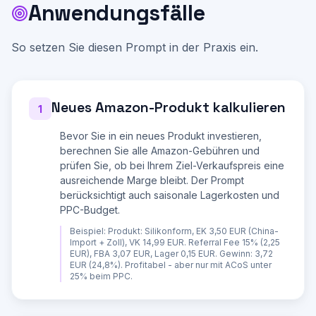
Anwendungsfälle
- vat: MwSt.-Satz (0, 7 oder 19, Standard: 19)

- cog: Einkaufspreis in EUR (für 
Gewinnberechnung)

- sub: Konto-Typ (professional oder individual)

So setzen Sie diesen Prompt in der Praxis ein.
- units: Monatliche Verkäufe (Standard: 100)

Erfrage vom Nutzer:

**Produktdaten:**

Neues Amazon-Produkt kalkulieren
1. Produktname und Amazon-Kategorie

1
2. Verkaufspreis (brutto)

3. Einkaufspreis (netto, für Gewinnberechnung)

Bevor Sie in ein neues Produkt investieren,
4. FBA oder FBM (Eigenversand)?

berechnen Sie alle Amazon-Gebühren und
**FBA-spezifisch:**

prüfen Sie, ob bei Ihrem Ziel-Verkaufspreis eine
5. Gewicht in Gramm

ausreichende Marge bleibt. Der Prompt
6. Abmessungen (L x B x H in cm)

berücksichtigt auch saisonale Lagerkosten und
7. Geschaetzte Lagerdauer (wie schnell verkauft 
sich das Produkt?)

PPC-Budget.
8. Verkauft ihr auch in der Peak Season (Okt-
Dez)?

Beispiel:
Produkt: Silikonform, EK 3,50 EUR (China-
Import + Zoll), VK 14,99 EUR. Referral Fee 15% (2,25
**Sonstige Kosten:**

EUR), FBA 3,07 EUR, Lager 0,15 EUR. Gewinn: 3,72
9. Amazon PPC-Budget pro Produkt/Monat (für 
EUR (24,8%). Profitabel - aber nur mit ACoS unter
ACoS-Berechnung)

25% beim PPC.
10. Sonstige Kosten: Produktfotos, A+ Content, 
Zollkosten bei Import
