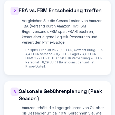
Erstelle dann eine vollständige Kalkulation:

FBA vs. FBM Entscheidung treffen
**AMAZON-GEBUEHREN AUFSCHLUESSELUNG:**

2
1. Referral Fee (Verkaufsprovision): Kategorie-
abhängig (7-15%)

Vergleichen Sie die Gesamtkosten von Amazon
   - Berechnung: Provisionssatz x Brutto-VK

FBA (Versand durch Amazon) mit FBM
2. FBA-Versandgebuehr (falls FBA):

   - Groessenklasse bestimmen (Small, Standard, 
(Eigenversand). FBM spart FBA-Gebühren,
Large, Oversize)

kostet aber eigene Logistik-Ressourcen und
   - Gebuehr nach Gewicht und Groesse (z.B. 
verliert den Prime-Badge.
Standard bis 400g: ca. 3,07 EUR)

3. FBA-Lagergebuehren:

Beispiel:
Produkt VK 29,99 EUR, Gewicht 800g. FBA:
   - Januar-September: ca. 26 EUR/m3/Monat

4,47 EUR Versand + 0,20 EUR Lager = 4,67 EUR.
   - Oktober-Dezember (Peak): ca. 36 
FBM: 3,79 EUR DHL + 1,50 EUR Verpackung + 3 EUR
EUR/m3/Monat

Personal = 8,29 EUR. FBA ist günstiger und hat
   - Langzeitlager-Zuschlag ab 181+ Tagen

Prime-Vorteil.
4. Monatliche Kontogebuehr: 39 EUR 
(Professional) oder 0,99 EUR/Artikel 
(Individual)

5. MwSt.-Betrachtung: Netto-VK nach Abzug der 
MwSt.

Saisonale Gebührenplanung (Peak
3
**GEWINNBERECHNUNG:**

| Position | Betrag |

Season)
| Brutto-Verkaufspreis | xx,xx EUR |

| - MwSt. (19%) | -xx,xx EUR |

Amazon erhöht die Lagergebühren von Oktober
| = Netto-Verkaufspreis | xx,xx EUR |

| - Einkaufspreis | -xx,xx EUR |

bis Dezember um ca. 40%. Berechnen Sie, wie