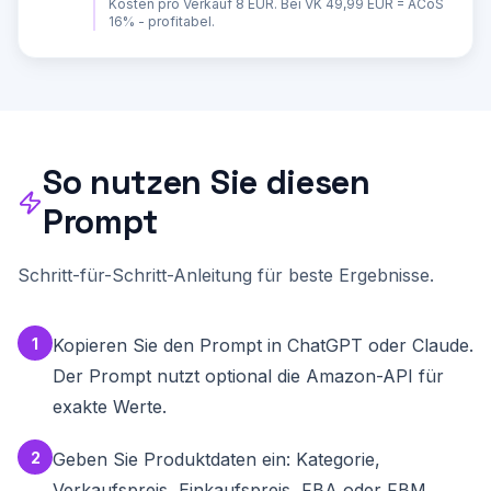
Kosten pro Verkauf 8 EUR. Bei VK 49,99 EUR = ACoS
Through-Rate verbessern

16% - profitabel.
3. FBA vs. FBM Vergleich: Ab welcher Menge 
lohnt sich Eigenversand?

4. Kategorie-Strategie: Falls Produkt in 
mehrere Kategorien passt

5. PPC-Optimierung: ACoS-Ziel berechnen (Max. 
ACoS = Gewinnmarge vor PPC)

6. Multi-Marketplace: Amazon.de vs. .fr, .it, 
.es - wo sind Gebuehren/Wettbewerb guenstiger?

So nutzen Sie diesen
Nutze die API für exakte Berechnungen. Falls 
die API nicht erreichbar ist, rechne mit den 
Prompt
aktuellen Amazon-Gebuehrensaetzen 2026.

Exakte Berechnung auf: 
https://automationsmanufaktur.de/amazon-
Schritt-für-Schritt-Anleitung für beste Ergebnisse.
gebuehrenrechner
1
Kopieren Sie den Prompt in ChatGPT oder Claude.
Der Prompt nutzt optional die Amazon-API für
exakte Werte.
2
Geben Sie Produktdaten ein: Kategorie,
Verkaufspreis, Einkaufspreis, FBA oder FBM.