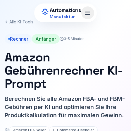
Zum Hauptinhalt springen
Automations
Menü öffnen
Manufaktur
Alle KI-Tools
Rechner
Anfänger
3-5 Minuten
Amazon
Gebührenrechner KI-
Prompt
Berechnen Sie alle Amazon FBA- und FBM-
Gebühren per KI und optimieren Sie Ihre
Produktkalkulation für maximalen Gewinn.
Amazon FBA Seller
E-Commerce-Haendler