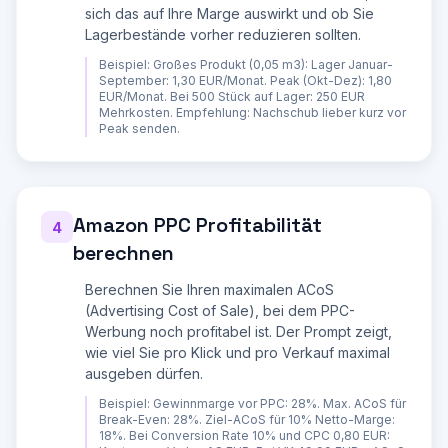
| - Referral Fee | -xx,xx EUR |

sich das auf Ihre Marge auswirkt und ob Sie
| - FBA-Versandgebuehr | -xx,xx EUR |

Lagerbestände vorher reduzieren sollten.
| - Lagergebuehr (anteilig) | -xx,xx EUR |

| - Kontogebuehr (anteilig) | -xx,xx EUR |

Beispiel:
Großes Produkt (0,05 m3): Lager Januar-
| - Amazon PPC (falls angegeben) | -xx,xx EUR |

September: 1,30 EUR/Monat. Peak (Okt-Dez): 1,80
| = GEWINN pro Stück | xx,xx EUR |

EUR/Monat. Bei 500 Stück auf Lager: 250 EUR
| Gewinnmarge | xx,x% |

Mehrkosten. Empfehlung: Nachschub lieber kurz vor
Peak senden.
**MONATLICHE/JAEHRLICHE HOCHRECHNUNG:**

- Umsatz (brutto)

- Gesamte Amazon-Gebuehren

- Gesamtkosten

- Netto-Gewinn

- ROI (Return on Investment)

Amazon PPC Profitabilität
4
**PROFITABILITAETS-CHECK:**

berechnen
- Ist das Produkt profitabel? (Gruen: >15%, 
Gelb: 5-15%, Rot: <5%)

Berechnen Sie Ihren maximalen ACoS
- Mindest-Verkaufspreis für 10% / 15% / 20% 
(Advertising Cost of Sale), bei dem PPC-
Marge

- Break-Even-Menge pro Monat (inkl. Fixkosten)

Werbung noch profitabel ist. Der Prompt zeigt,
wie viel Sie pro Klick und pro Verkauf maximal
**OPTIMIERUNGSEMPFEHLUNGEN (6 konkret):**

ausgeben dürfen.
1. Verpackung optimieren: Kleinere Verpackung = 
niedrigere FBA-Groessenklasse = weniger 
Beispiel:
Gewinnmarge vor PPC: 28%. Max. ACoS für
Gebuehren

Break-Even: 28%. Ziel-ACoS für 10% Netto-Marge:
2. Lagerbestand-Management: Langzeitlager 
18%. Bei Conversion Rate 10% und CPC 0,80 EUR:
vermeiden (Zuschlag ab 181 Tagen), Sell-