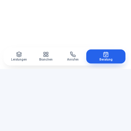
Leistungen
Branchen
Anrufen
Beratung
Automations
Manufaktur
Ihre Agentur für Automatisierung,
Webentwicklung und E-Mail-Marketing in der
Region Lüneburg, Hamburg und Winsen.
Standort Bardowick