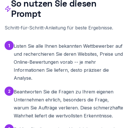
So nutzen Sie diesen
- Preißensitivitaet der Zielgruppe

Prompt
**5. ONLINE-PRAESENZ-VERGLEICH**

Analysiere für jeden Wettbewerber:

- **Website**: Qualitaet, Nutzerfreundlichkeit, 
Schritt-für-Schritt-Anleitung für beste Ergebnisse.
Call-to-Actions, Vertrauenssignale

- **SEO**: Für welche Keywords ranken sie? Wo 
sind SEO-Luecken?

- **Google Bewertungen**: Anzahl, Durchschnitt, 
1
Listen Sie alle Ihnen bekannten Wettbewerber auf
häufige Beschwerden/Lob

- **Social Media**: Welche Plattformen, 
und recherchieren Sie deren Websites, Preise und
Posting-Frequenz, Engagement

Online-Bewertungen vorab -- je mehr
- **Content-Marketing**: Blog, Ratgeber, 
Videos, Newsletter

Informationen Sie liefern, desto präziser die
- **Paid Advertising**: Google Ads, Social Ads 
(soweit sichtbar)

Analyse.
**6. PORTER'S FIVE FORCES (Branchenanalyse)**

2
Beantworten Sie die Fragen zu Ihrem eigenen
Bewerte die fünf Wettbewerbskraefte für Ihre 
Branche:

Unternehmen ehrlich, besonders die Frage,
1. **Brancheninterner Wettbewerb**: Wie 
warum Sie Aufträge verlieren. Diese schmerzhafte
intensiv ist der Konkurrenzkampf?

2. **Bedrohung durch neue Marktteilnehmer**: 
Wahrheit liefert die wertvollsten Erkenntnisse.
Wie leicht können neue Wettbewerber eintreten?

3. **Verhandlungsmacht der Lieferanten**: Wie 
abhängig sind Sie?
