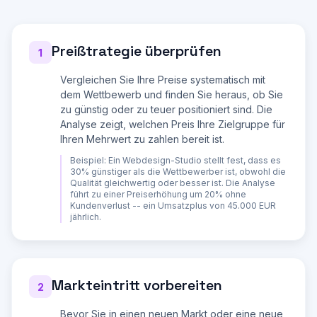
8. Gibt es neue oder unerwartete Wettbewerber 
(z.B. branchenfremde Unternehmen, Plattformen, 
KI-Tools)?

9. Wie schätzen Sie Ihre Marktposition ein? 
Preißtrategie überprüfen
(Marktfuehrer, Herausforderer, Nischenanbieter, 
1
Newcomer)

Vergleichen Sie Ihre Preise systematisch mit
**Strategischer Fokus:**

dem Wettbewerb und finden Sie heraus, ob Sie
10. Was ist Ihr Hauptziel der 
Wettbewerbsanalyse? (Preisgestaltung, 
zu günstig oder zu teuer positioniert sind. Die
Positionierung, neue Märkte, Verteidigung)

Analyse zeigt, welchen Preis Ihre Zielgruppe für
Ihren Mehrwert zu zahlen bereit ist.
---

Beispiel:
Ein Webdesign-Studio stellt fest, dass es
Erstelle basierend auf meinen Antworten eine 
30% günstiger als die Wettbewerber ist, obwohl die
vollständige Wettbewerbsanalyse:

Qualität gleichwertig oder besser ist. Die Analyse
führt zu einer Preiserhöhung um 20% ohne
**1. WETTBEWERBER-STECKBRIEFE (Top 5)**

Kundenverlust -- ein Umsatzplus von 45.000 EUR
jährlich.
Für jeden identifizierten Wettbewerber erstelle 
einen Steckbrief:

- **Name und Website**

- **Gründungsjahr und Groesse** (soweit 
recherchierbar)

Markteintritt vorbereiten
2
- **Kernangebot**: Was bieten sie an?

- **Zielgruppe**: Wen sprechen sie an?

- **Preispositionierung**: Guenstig / 
Bevor Sie in einen neuen Markt oder eine neue