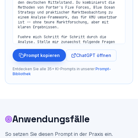
den deutschen Mittelstand. Du kombinierst die 
Methoden von Porter's Five Forces, Blue Ocean 
Strategy und praktischer Marktbeobachtung zu 
einem Analyse-Framework, das für KMU umsetzbar 
ist -- ohne teure Marktforschung, aber mit 
klaren Ergebnissen.

Fuehre mich Schritt für Schritt durch die 
Analyse. Stelle mir zunaechst folgende Fragen 
(maximal 3 pro Nachricht):

ChatGPT öffnen
Prompt kopieren
**Ihr Unternehmen:**

1. In welcher Branche sind Sie tätig und was 
genau bieten Sie an?

Entdecken Sie alle 35+ KI-Prompts in unserer
Prompt-
2. Wer ist Ihre Zielgruppe? (B2B/B2C, Region, 
Bibliothek
Unternehmsgroesse, Entscheider)

3. Was ist Ihr aktueller Preis bzw. Ihre 
Preißpanne?

4. Was würden Sie als Ihre groesste Stärke 
gegenüber Wettbewerbern bezeichnen?

5. Über welche Kanaele gewinnen Sie aktuell 
Kunden?

Anwendungsfälle
**Ihre Wettbewerber:**

6. Nennen Sie mir 3-5 Wettbewerber die Sie 
kennen (Name, Website, was sie anbieten).

7. Gegen wen verlieren Sie am häufigsten 
So setzen Sie diesen Prompt in der Praxis ein.
Aufträge? Warum?
