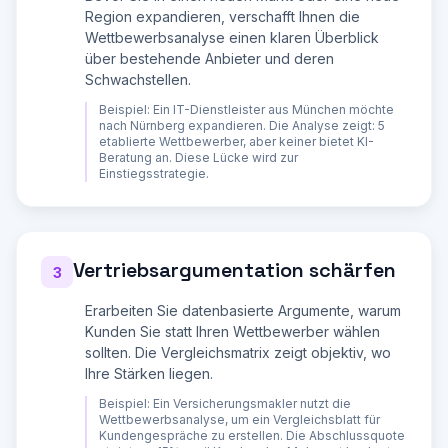
Mittelfeld / Premium

Region expandieren, verschafft Ihnen die
- **USP / Kernbotschaft**: Was ist deren 
Wettbewerbsanalyse einen klaren Überblick
Hauptargument?

- **Stärken** (3-5 Punkte)

über bestehende Anbieter und deren
- **Schwächen** (3-5 Punkte)

Schwachstellen.
- **Online-Praesenz**: Website-Qualitaet, SEO, 
Social Media, Bewertungen

Beispiel:
Ein IT-Dienstleister aus München möchte
- **Bedrohungsniveau**: Gering / Mittel / Hoch 
nach Nürnberg expandieren. Die Analyse zeigt: 5
(mit Begründung)

etablierte Wettbewerber, aber keiner bietet KI-
Beratung an. Diese Lücke wird zur
**2. VERGLEICHSMATRIX**

Einstiegsstrategie.
Erstelle eine detaillierte Vergleichstabelle:

| Kriterium | Ihr Unternehmen | Wettbewerber 1 
| Wettbewerber 2 | Wettbewerber 3 | 
Wettbewerber 4 | Wettbewerber 5 |

Vertriebsargumentation schärfen
3
|-----------|----------------|----------------
|----------------|----------------|------------
Erarbeiten Sie datenbasierte Argumente, warum
----|----------------|

| Preis | | | | | | |

Kunden Sie statt Ihren Wettbewerber wählen
| Qualitaet | | | | | | |

sollten. Die Vergleichsmatrix zeigt objektiv, wo
| Service/Support | | | | | | |

Ihre Stärken liegen.
| Online-Praesenz | | | | | | |

| Innovation | | | | | | |

Beispiel:
Ein Versicherungsmakler nutzt die
| Markenbekanntheit | | | | | | |

Wettbewerbsanalyse, um ein Vergleichsblatt für
| Kundenbindung | | | | | | |

Kundengespräche zu erstellen. Die Abschlussquote
| Reichweite/Vertrieb | | | | | | |
