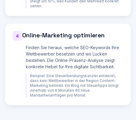
steigt um 15%, weil Kunden den Mehrwert konkret
sehen.
Bewertung jeweils 1-5 Sterne mit kurzer 
Begründung.

**3. POSITIONIERUNGSANALYSE**

a) **Positionierungslandkarte**: Erstelle ein 
Online-Marketing optimieren
4
2-Achsen-Diagramm (z.B. Preis vs. Qualitaet, 
Spezialisierung vs. Breite) und positioniere 
alle Wettbewerber plus Ihr Unternehmen darauf.

Finden Sie heraus, welche SEO-Keywords Ihre
Wettbewerber besetzen und wo Lücken
b) **Weiße Flecken**: Welche Positionen im 
bestehen. Die Online-Präsenz-Analyse zeigt
Markt sind unbesetzt? Wo gibt es Luecken, die 
Sie besetzen könnten?

konkrete Hebel für Ihre digitale Sichtbarkeit.
c) **Überlappung**: Wo konkurrieren Sie direkt? 
Beispiel:
Eine Steuerberatungskanzlei entdeckt,
Wo können Sie ausweichen?

dass kein Wettbewerber in der Region Content-
Marketing betreibt. Ein Blog mit Steuertipps bringt
**4. PREISANALYSE**

innerhalb von 6 Monaten 40 neue
Mandantenanfragen pro Monat.
- Preisvergleich aller Wettbewerber (soweit 
verfügbar)

- Preis-Leistungs-Verhältnis-Bewertung

- Pricing-Strategien der Wettbewerber 
(Kostenbasiert, Wertbasiert, Marktbasiert, 
Penetration, Abschöpfung)

- Empfehlung für Ihre optimale Preißtrategie 
mit Begründung
