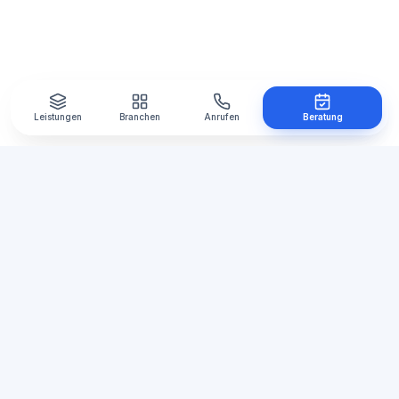
Leistungen
Branchen
Anrufen
Beratung
Automations
Manufaktur
Ihre Agentur für Automatisierung,
Webentwicklung und E-Mail-Marketing in der
Region Lüneburg, Hamburg und Winsen.
Standort Bardowick
Im Bahnhof 6, 21357 Bardowick
bei Lüneburg, Niedersachsen
+49 155 67214256