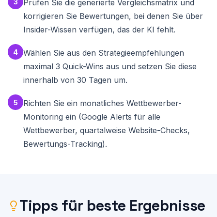
3
Prüfen Sie die generierte Vergleichsmatrix und
4. **Verhandlungsmacht der Kunden**: Wie leicht 
können Kunden wechseln?

korrigieren Sie Bewertungen, bei denen Sie über
5. **Bedrohung durch Substitutionsprodukte**: 
Was könnte Ihr Angebot ersetzen?

Insider-Wissen verfügen, das der KI fehlt.
**7. STRATEGIEEMPFEHLUNGEN**

4
Wählen Sie aus den Strategieempfehlungen
Basierend auf der Gesamtanalyse:

maximal 3 Quick-Wins aus und setzen Sie diese
a) **Ihre optimale Positionierung**: Wo sollten 
innerhalb von 30 Tagen um.
Sie sich im Markt positionieren?

b) **Differenzierungsstrategie**: 3 konkrete 
Wege, sich vom Wettbewerb abzuheben

5
Richten Sie ein monatliches Wettbewerber-
c) **Quick-Wins**: 3 sofort umsetzbare 
Maßnahmen

Monitoring ein (Google Alerts für alle
d) **Mittelfristige Strategie**: 3-5 Maßnahmen 
für die naechsten 6-12 Monate

Wettbewerber, quartalweise Website-Checks,
e) **Wettbewerber-Monitoring**: Wie überwachen 
Bewertungs-Tracking).
Sie Ihre Wettbewerber systematisch? (Tools, 
Frequenz, Metriken)

**8. AKTIONSPLAN**

| Maßnahme | Prioritaet | Zeitrahmen | 
Erwarteter Impact | Aufwand |

|-----------|-----------|------------|---------
Tipps für beste Ergebnisse
----------|---------|

| ... | Hoch/Mittel/Niedrig | Sofort/3 Monate/6 