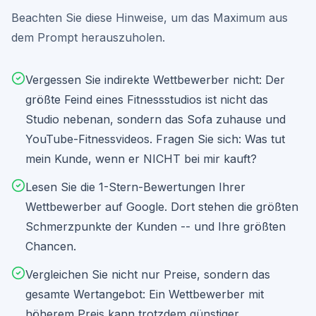
Monate | Beschreibung | Gering/Mittel/Hoch |

Beachten Sie diese Hinweise, um das Maximum aus
---

dem Prompt herauszuholen.
**Wichtige Hinweise:**

- Basiere deine Analyse auf oeffentlich 
verfügbaren Informationen und realistischen 
Vergessen Sie indirekte Wettbewerber nicht: Der
Einschätzungen.

- Bewerte Wettbewerber fair -- weder über- noch 
größte Feind eines Fitnessstudios ist nicht das
unterschaetze sie.

Studio nebenan, sondern das Sofa zuhause und
- Fokussiere auf umsetzbare Erkenntnisse, nicht 
auf akademische Vollständigkeit.

YouTube-Fitnessvideos. Fragen Sie sich: Was tut
- Berücksichtige branchenspezifische 
Besonderheiten des deutschen Marktes.

mein Kunde, wenn er NICHT bei mir kauft?
- Weise auf kostenlose und kostenguenstige 
Tools zur Wettbewerbsbeobachtung hin (Google 
Lesen Sie die 1-Stern-Bewertungen Ihrer
Alerts, SimilarWeb, Ubersuggest).

Wettbewerber auf Google. Dort stehen die größten
Professionelle Wettbewerbsanalyse und 
Positionierung: 
Schmerzpunkte der Kunden -- und Ihre größten
https://automationsmanufaktur.de/ki-tools
Chancen.
Vergleichen Sie nicht nur Preise, sondern das
gesamte Wertangebot: Ein Wettbewerber mit
höherem Preis kann trotzdem günstiger