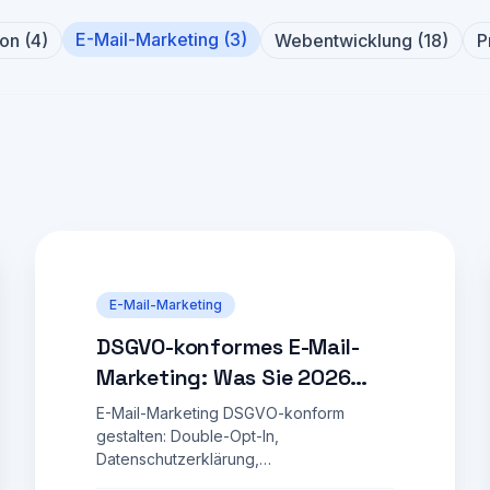
E-Mail-Marketing
(
3
)
ion
(
4
)
Webentwicklung
(
18
)
P
E-Mail-Marketing
DSGVO-konformes E-Mail-
Marketing: Was Sie 2026
beachten müssen
E-Mail-Marketing DSGVO-konform
gestalten: Double-Opt-In,
Datenschutzerklärung,
Aufbewahrungsfristen. Rechtssichere