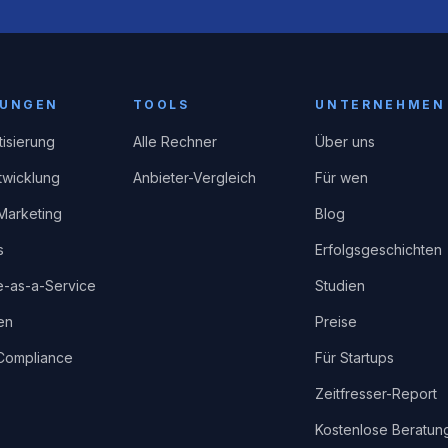
TUNGEN
TOOLS
UNTERNEHMEN
isierung
Alle Rechner
Über uns
wicklung
Anbieter-Vergleich
Für wen
Marketing
Blog
s
Erfolgsgeschichten
e-as-a-Service
Studien
en
Preise
-Compliance
Für Startups
Zeitfresser-Report
Kostenlose Beratun