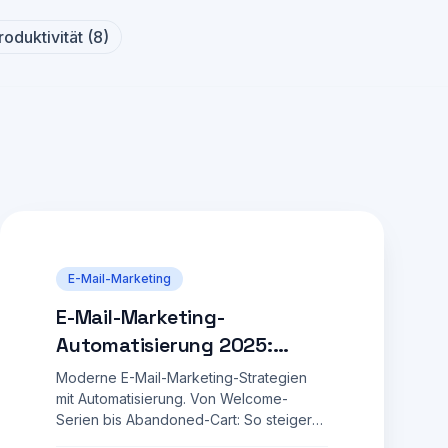
roduktivität
(
8
)
E-Mail-Marketing
E-Mail-Marketing-
Automatisierung 2025:
Strategien für mehr
Moderne E-Mail-Marketing-Strategien
Conversions
mit Automatisierung. Von Welcome-
Serien bis Abandoned-Cart: So steigern
Sie Öffnungsraten und Conversions.