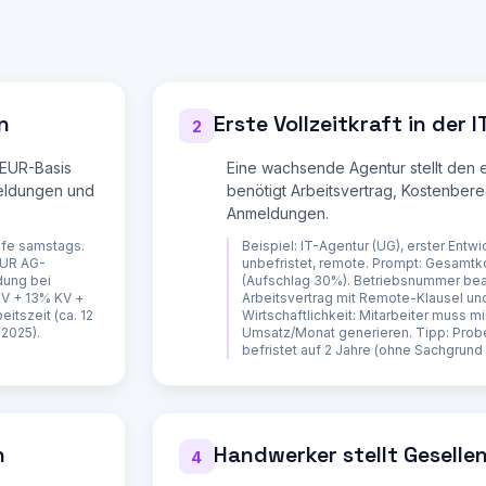
000 EUR) | Teilzeit | Vollzeit | Werkstudent |

ariabel | variabel | variabel |

n
Erste Vollzeitkraft in der 
ziert | normal | normal | nur RV |

2
ividuell | individuell | individuell | meist steuerfrei |

t | ja | ja | nur RV |

-EUR-Basis
Eine wachsende Agentur stellt den e
| < 35 Std/Woche | 35-40 Std/Woche | max. 20 Std/Woche |

meldungen und
benötigt Arbeitsvertrag, Kostenber
h 6 Monaten | ja, nach 6 Monaten | ja, nach 6 Monaten | ja, nach
Anmeldungen.
 ja, anteilig | 20-30 Tage | ja, anteilig |

lfe samstags.
Beispiel:
IT-Agentur (UG), erster Entwi
 Arbeitgebers.

EUR AG-
unbefristet, remote. Prompt: Gesamtk
dung bei
(Aufschlag 30%). Betriebsnummer be
RV + 13% KV +
Arbeitsvertrag mit Remote-Klausel un
eitszeit (ca. 12
Wirtschaftlichkeit: Mitarbeiter muss m
 2025).
Umsatz/Monat generieren. Tipp: Prob
befristet auf 2 Jahre (ohne Sachgrund
eit)

n
Handwerker stellt Gesellen
 bereits geschehen)

4