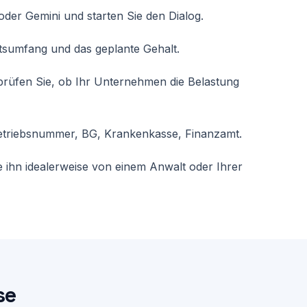
ntliche Stunden)

der Gemini und starten Sie den Dialog.
iebs- oder Dienstvereinbarungen

itsumfang und das geplante Gehalt.
rnis, Fristen)

reffend)

rüfen Sie, ob Ihr Unternehmen die Belastung
lichtangaben für die konkrete Stelle.

Betriebsnummer, BG, Krankenkasse, Finanzamt.
beiter:

ie ihn idealerweise von einem Anwalt oder Ihrer
trag) | X EUR | X EUR |

 EUR |

UR | X EUR |

 EUR |

 |

 |

R | X EUR |

EUR | X EUR |

se