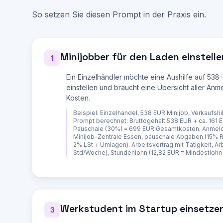
**TEIL 1: BESCHAEFTIGUNGSFORM WAEHLEN**

So setzen Sie diesen Prompt in der Praxis ein.
Vergleiche die relevanten Optionen:

| Kriterium | Minijob (538 EUR) | Midijob (538-2.
|---|---|---|---|---|---|

| Bruttogehalt | max. 538 EUR | 538-2.000 EUR | v
Minijobber für den Laden einstelle
| AG-Abgaben | ca. 30% pauschal | normal, AN redu
1
| Lohnsteuer | pauschal 2% oder individuell | ind
| SV-Pflicht AN | nein (opt-in RV) | ja, reduzier
Ein Einzelhändler möchte eine Aushilfe auf 538
| Arbeitszeit | max. ca. 12 Std/Woche | flexibel 
einstellen und braucht eine Übersicht aller An
| Kündigungsschutz | ja, nach 6 Monaten | ja, nac
Monaten |

Kosten.
| Urlaubsanspruch | ja, anteilig | ja, anteilig |
Beispiel:
Einzelhandel, 538 EUR Minijob, Verkaufshi
Empfehlung basierend auf dem konkreten Bedarf des
Prompt berechnet: Bruttogehalt 538 EUR + ca. 161 
Pauschale (30%) = 699 EUR Gesamtkosten. Anmel
**TEIL 2: ANMELDUNGEN UND BEHOERDENGAENGE**

Minijob-Zentrale Essen, pauschale Abgaben (15% 
2% LSt + Umlagen). Arbeitsvertrag mit Tätigkeit, Arb
Schritt-für-Schritt-Anleitung:

Std/Woche), Stundenlohn (12,82 EUR = Mindestlohn
1. **Betriebsnummer beantragen** (Agentur für Arb
   - Online unter betriebsnummern-service.arbeitsagentur.de

   - Bearbeitungszeit: ca. 3 Werktage

   - Brauchen Sie für JEDE Anmeldung bei der Sozialversicherung

Werkstudent im Startup einsetze
2. **Berufsgenossenschaft anmelden** (falls nicht
3
   - Zustaendige BG für die Branche benennen
