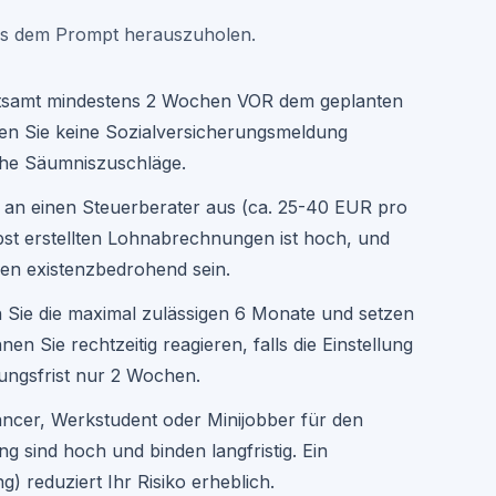
s 1,35 (je nach Branche und Zusatzleistungen)

us dem Prompt herauszuholen.
ter generieren, um seine Kosten zu decken?

itsamt mindestens 2 Wochen VOR dem geplanten
lung gegenüber Freelancer/Subunternehmer?

n Sie keine Sozialversicherungsmeldung
ancer (Kosten und Vor-/Nachteile)

he Säumniszuschläge.
an einen Steuerberater aus (ca. 25-40 EUR pro
rater oder Software wie DATEV, Lexoffice)

lbst erstellten Lohnabrechnungen ist hoch, und
hren (bis zum drittletzten Bankarbeitstag des Monats!)

en existenzbedrohend sein.
zgesetz)

tigkeiten)

en Sie die maximal zulässigen 6 Monate und setzen
re)

en Sie rechtzeitig reagieren, falls die Einstellung
ungsmeldungen und Lohnsteuer empfindliche Nachzahlungen und 
gungsfrist nur 2 Wochen.
end, die Lohnabrechnung von einem Steuerberater oder einem 
n zu lassen.
lancer, Werkstudent oder Minijobber für den
ng sind hoch und binden langfristig. Ein
) reduziert Ihr Risiko erheblich.