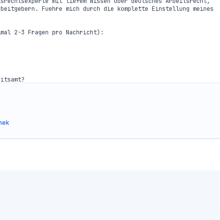
srechtsexperte mit tiefem Wissen über deutsches Arbeitsrecht, 
beitgebern. Fuehre mich durch die komplette Einstellung meines 
mal 2-3 Fragen pro Nachricht):

itsamt?

t angemeldet?

n?

hek
inijob, Werkstudent?

sich leisten?)

nden, remote)

rliche Arbeit, Gefahrstoffe, Bildschirmarbeit)

ies der erste?
