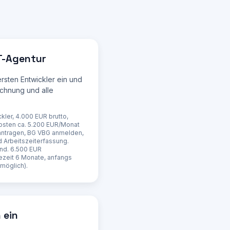
IT-Agentur
rsten Entwickler ein und
echnung und alle
 6 
ckler, 4.000 EUR brutto,
osten ca. 5.200 EUR/Monat
antragen, BG VBG anmelden,
d Arbeitszeiterfassung.
ind. 6.500 EUR
ezeit 6 Monate, anfangs
 möglich).
 ein