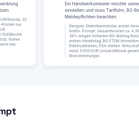
twicklung
Ein Handwerksmeister möchte seine
tzen.
einstellen und muss Tariflohn, BG-Be
Meldepflichten beachten.
 EUR/Stunde, 20
G-Kosten nur
Beispiel:
Elektrikermeister, erster Ges
EUR
brutto. Prompt: Gesamtkosten ca. 4.3
20 Std/Woche
36% wegen höherem BG-Beitrag Bau). 
d). Vorteil
ersten Arbeitstag, BG ETEM Anmeldun
arnis bei
Elektroarbeiten, PSA stellen. Wirtscha
mind. 5.500 EUR Umsatz/Monat generi
Branchenmarge).
icht!)

 beachten!):

wG):

ompt
ei Befristung)

satzorte)

s (inkl. Zuschlaege, Zulagen, Praemien)
