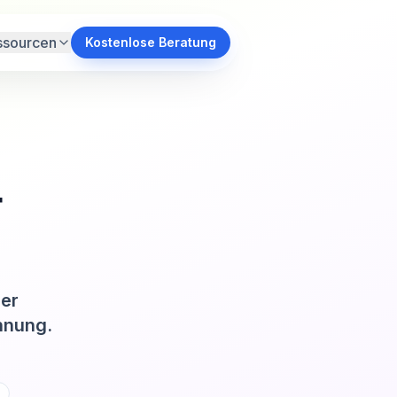
ssourcen
Kostenlose Beratung
r
ber
hnung.