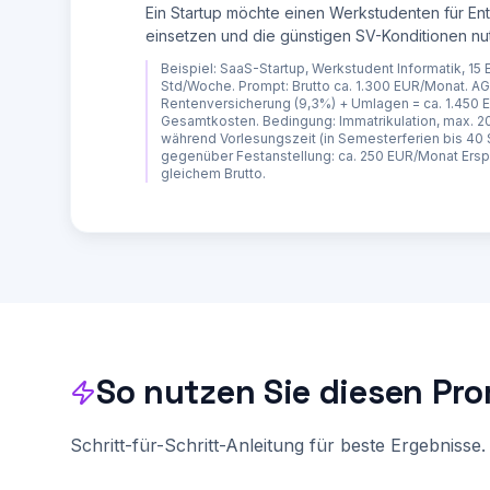
   - Binnen einer Woche nach Einstellung melden

Ein Startup möchte einen Werkstudenten für En
   - Beitrag abhängig von Gefahrklasse und Bruttolohnsumme

einsetzen und die günstigen SV-Konditionen nu
3. **Sozialversicherungsmeldung**

Beispiel:
SaaS-Startup, Werkstudent Informatik, 15
   - Anmeldung bei der Krankenkasse des Arbeitnehmers

Std/Woche. Prompt: Brutto ca. 1.300 EUR/Monat. A
   - Erstattung über das SV-Meldeportal

Rentenversicherung (9,3%) + Umlagen = ca. 1.450 
   - Innerhalb von 6 Wochen nach Beschaeftigungsbeginn

Gesamtkosten. Bedingung: Immatrikulation, max. 
während Vorlesungszeit (in Semesterferien bis 40 St
4. **Finanzamt / Lohnsteuer**

gegenüber Festanstellung: ca. 250 EUR/Monat Ersp
   - ELStAM-Verfahren (elektronische Lohnsteuerabzugsmerkmale)

gleichem Brutto.
   - Steuerklasse und Freibetraege werden elektronisch abgerufen

   - Lohnsteueranmeldung monatlich oder vierteljährlich

5. **Sofortmeldung** (bei bestimmten Branchen Pfl
   - Gastronomie, Bau, Transport, Gebaeuereinigung, Fleischwirtschaft etc.

   - Am ersten Arbeitstag, VOR Arbeitsantritt an die DEUEUEV melden

**TEIL 3: ARBEITSVERTRAG ERSTELLEN**

Checkliste für den Arbeitsvertrag (Nachweisgesetz
Pflichtangaben seit August 2022 (Paragraph 2 Nach
So nutzen Sie diesen Pr
- [ ] Name und Anschrift beider Parteien

- [ ] Beginn des Arbeitsverhältnisses (und Ende b
- [ ] Arbeitsort (oder Hinweis auf wechselnde Ein
- [ ] Tätigkeitsbeschreibung

Schritt-für-Schritt-Anleitung für beste Ergebnisse.
- [ ] Dauer der Probezeit (max. 6 Monate)

- [ ] Zusammensetzung und Höhe des Arbeitsentgelt