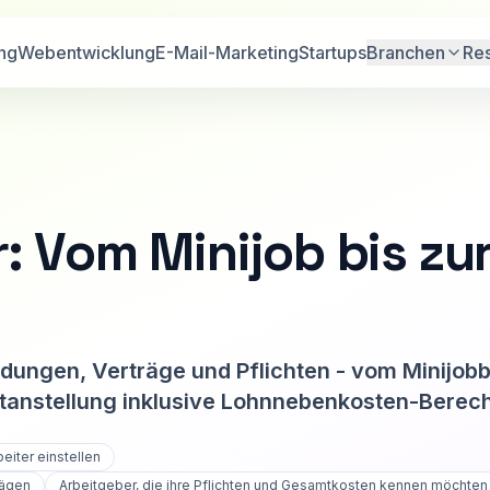
ng
Webentwicklung
E-Mail-Marketing
Startups
Branchen
Re
r: Vom Minijob bis zu
eldungen, Verträge und Pflichten - vom Minijob
estanstellung inklusive Lohnnebenkosten-Berec
eiter einstellen
wägen
Arbeitgeber, die ihre Pflichten und Gesamtkosten kennen möchten