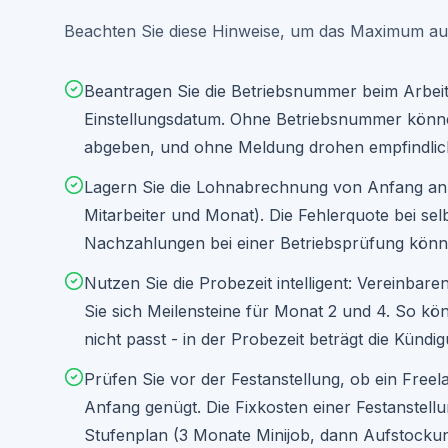
Faustregel: Gesamtkosten = Bruttogehalt x 1,25 bi
Beachten Sie diese Hinweise, um das Maximum a
**TEIL 5: WIRTSCHAFTLICHKEITSCHECK**

- Wie viel zusaetzlichen Umsatz muss der Mitarbei
Beantragen Sie die Betriebsnummer beim Arbe
- Wie schnell amortisiert sich die Einstellung?

- Ab welcher Auslastung lohnt sich die Festanstel
Einstellungsdatum. Ohne Betriebsnummer könne
- Vergleich: Festanstellung vs. Minijob vs. Freel
abgeben, und ohne Meldung drohen empfindlic
**TEIL 6: LAUFENDE PFLICHTEN ALS ARBEITGEBER**

Lagern Sie die Lohnabrechnung von Anfang an 
- Monatliche Lohnabrechnung (Empfehlung: Steuerbe
- Lohnsteueranmeldung beim Finanzamt

Mitarbeiter und Monat). Die Fehlerquote bei se
- Sozialversicherungsbeitraege fristgerecht abfue
Nachzahlungen bei einer Betriebsprüfung könn
- Jahresmeldung an die Sozialversicherung

- Gefaehrdungsbeurteilung erstellen (Arbeitsschut
- Arbeitsmedizinische Vorsorge (bei bestimmten Tä
Nutzen Sie die Probezeit intelligent: Vereinbar
- Aufbewahrungspflichten (Lohnunterlagen 6-10 Jah
Sie sich Meilensteine für Monat 2 und 4. So könn
Weise darauf hin, dass Fehler bei Sozialversicher
nicht passt - in der Probezeit beträgt die Kündi
Bußgelder nach sich ziehen können. Empfehle dring
spezialisierten Lohnabrechnungsdienst durchführe
Prüfen Sie vor der Festanstellung, ob ein Free
Anfang genügt. Die Fixkosten einer Festanstellu
Stufenplan (3 Monate Minijob, dann Aufstockung