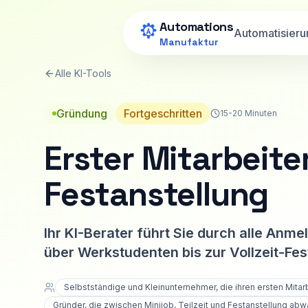
Zum Hauptinhalt springen
Automations
Automatisieru
Manufaktur
Alle KI-Tools
Gründung
Fortgeschritten
15-20 Minuten
Erster Mitarbeite
Festanstellung
Ihr KI-Berater führt Sie durch alle Anm
über Werkstudenten bis zur Vollzeit-F
Selbstständige und Kleinunternehmer, die ihren ersten Mitarb
Gründer, die zwischen Minijob, Teilzeit und Festanstellung ab