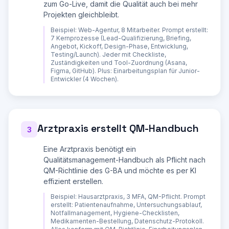
zum Go-Live, damit die Qualität auch bei mehr
   - Buchhaltung und Steuern

Projekten gleichbleibt.
   - Einkauf und Beschaffung

   - IT und Datensicherung

Beispiel:
Web-Agentur, 8 Mitarbeiter. Prompt erstellt:
   - Personalverwaltung

7 Kernprozesse (Lead-Qualifizierung, Briefing,
   - Qualitaetssicherung

Angebot, Kickoff, Design-Phase, Entwicklung,
Testing/Launch). Jeder mit Checkliste,
**TEIL 2: DETAILLIERTE PROZESSDOKUMENTATION**

Zuständigkeiten und Tool-Zuordnung (Asana,
Figma, GitHub). Plus: Einarbeitungsplan für Junior-
Für jeden identifizierten Kernprozess erstelle 
Entwickler (4 Wochen).
eine Dokumentation nach folgendem Schema:

---

**Prozessname:** [Name]

**Prozess-ID:** [z.B. KP-01]

**Verantwortlich:** [Rolle/Person]

Arztpraxis erstellt QM-Handbuch
3
**Vertretung:** [Rolle/Person]

**Ziel:** [Was soll erreicht werden?]

**Ausloeser:** [Was startet den Prozess?]

Eine Arztpraxis benötigt ein
**Ergebnis:** [Was ist das Endergebnis?]

Qualitätsmanagement-Handbuch als Pflicht nach
**Geschaetzte Dauer:** [Zeitrahmen]

QM-Richtlinie des G-BA und möchte es per KI
**Schritt-für-Schritt-Anleitung:**

effizient erstellen.
| Schritt | Aktion | Verantwortlich | 
Beispiel:
Hausarztpraxis, 3 MFA, QM-Pflicht. Prompt
Tool/System | Dauer | Checkliste |

erstellt: Patientenaufnahme, Untersuchungsablauf,
|---|---|---|---|---|---|

Notfallmanagement, Hygiene-Checklisten,
| 1 | [Aktion beschreiben] | [Rolle] | [Tool] | 
Medikamenten-Bestellung, Datenschutz-Protokoll.
[Min] | [ ] Erledigt |
