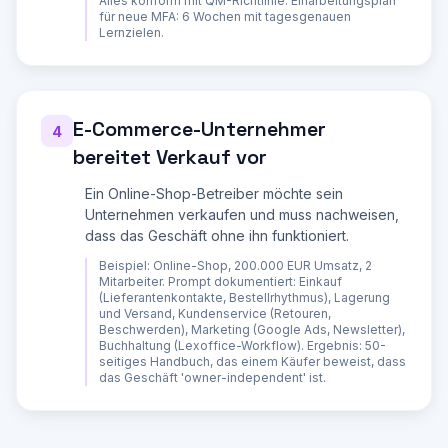
Alles konform mit QM-Richtlinie. Einarbeitungsplan
| 2 | [Aktion beschreiben] | [Rolle] | [Tool] | 
für neue MFA: 6 Wochen mit tagesgenauen
[Min] | [ ] Erledigt |

Lernzielen.
| ... | | | | | |

**Besonderheiten und Ausnahmen:**

- Was tun bei [Sonderfall 1]?

- Was tun bei [Sonderfall 2]?

E-Commerce-Unternehmer
4
**Qualitaetskriterien:**

bereitet Verkauf vor
- Woran erkennt man, dass der Prozess korrekt 
durchgefuehrt wurde?

- Was sind typische Fehler und wie vermeidet 
Ein Online-Shop-Betreiber möchte sein
man sie?

Unternehmen verkaufen und muss nachweisen,
dass das Geschäft ohne ihn funktioniert.
**Benoetigte Unterlagen / Vorlagen:**

- [Vorlage 1] - Speicherort: [Pfad/Link]

Beispiel:
Online-Shop, 200.000 EUR Umsatz, 2
- [Vorlage 2] - Speicherort: [Pfad/Link]

Mitarbeiter. Prompt dokumentiert: Einkauf
(Lieferantenkontakte, Bestellrhythmus), Lagerung
---

und Versand, Kundenservice (Retouren,
Beschwerden), Marketing (Google Ads, Newsletter),
Dokumentiere mindestens die 5-8 wichtigsten 
Buchhaltung (Lexoffice-Workflow). Ergebnis: 50-
Prozesse im Detail.

seitiges Handbuch, das einem Käufer beweist, dass
das Geschäft 'owner-independent' ist.
**TEIL 3: CHECKLISTEN**

Erstelle für jeden Prozess eine kompakte 
Checkliste (1 Seite), die ein Mitarbeiter 
direkt abarbeiten kann:
