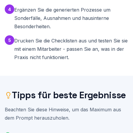
Schlüssel

4
Ergänzen Sie die generierten Prozesse um
- Woche 1: Kernprozesse kennenlernen, erste 
Aufgaben unter Anleitung

Sonderfälle, Ausnahmen und hausinterne
- Woche 2-4: Selbststaendiges Arbeiten mit 
Checklisten, Feedback-Runden

Besonderheiten.
- Nach 3 Monaten: Eigenverantwortliche 
Prozessdurchführung

5
Drucken Sie die Checklisten aus und testen Sie sie
**TEIL 6: AKTUALISIERUNG UND PFLEGE**

mit einem Mitarbeiter - passen Sie an, was in der
- Empfohlener Review-Rhythmus (z.B. 
Praxis nicht funktioniert.
quartalsweise)

- Wer ist für Aktualisierungen verantwortlich?

- Wie werden Änderungen kommuniziert?

- Versionierung der Dokumente

Weise darauf hin, dass ein Prozesshandbuch ein 
lebendiges Dokument ist, das regelmäßig 
aktualisiert werden muss. Empfehle, mit den 3-5 
Tipps für beste Ergebnisse
wichtigsten Prozessen zu starten und das 
Handbuch schrittweise zu erweitern, statt alles 
auf einmal dokumentieren zu wollen.
Beachten Sie diese Hinweise, um das Maximum aus
dem Prompt herauszuholen.