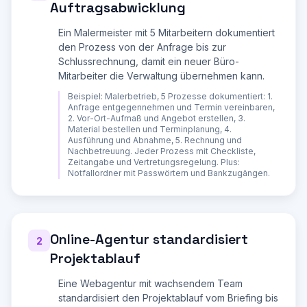
Auftragsabwicklung
11. Wie läuft die Leistungserbringung / 
Auftragsabwicklung?

12. Wie werden Rechnungen erstellt und 
Ein Malermeister mit 5 Mitarbeitern dokumentiert
Zahlungseingänge überwacht?

den Prozess von der Anfrage bis zur
13. Wie läuft der Kundenservice / die 
Schlussrechnung, damit ein neuer Büro-
Nachbetreuung?

Mitarbeiter die Verwaltung übernehmen kann.
Erstelle dann ein vollstaendiges 
Beispiel:
Malerbetrieb, 5 Prozesse dokumentiert: 1.
Prozesshandbuch:

Anfrage entgegennehmen und Termin vereinbaren,
2. Vor-Ort-Aufmaß und Angebot erstellen, 3.
**TEIL 1: PROZESSLANDKARTE**

Material bestellen und Terminplanung, 4.
Ausführung und Abnahme, 5. Rechnung und
Erstelle eine Übersicht aller 
Nachbetreuung. Jeder Prozess mit Checkliste,
Geschäftsprozesse, gruppiert in:

Zeitangabe und Vertretungsregelung. Plus:
Notfallordner mit Passwörtern und Bankzugängen.
1. **Fuehrungsprozesse** (strategisch)

   - Unternehmensstrategie und Zielsetzung

   - Finanzplanung und Controlling

   - Personalplanung

2. **Kernprozesse** (wertschoepfend)

Online-Agentur standardisiert
2
   - Kundenakquise und Marketing

   - Angebotsstellung und Verhandlung

Projektablauf
   - Auftragsabwicklung / Leistungserbringung

   - Rechnungsstellung und Zahlungsabwicklung

Eine Webagentur mit wachsendem Team
   - Kundenbetreuung und After-Sales

standardisiert den Projektablauf vom Briefing bis
3. **Unterstuetzungsprozesse** (verwaltend)
