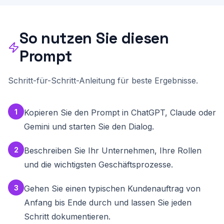
[ ] Schritt 1: [Kurzbeschreibung]

[ ] Schritt 2: [Kurzbeschreibung]

[ ] Schritt 3: [Kurzbeschreibung]

So nutzen Sie diesen
...

[ ] Qualitaetscheck durchgefuehrt

Prompt
[ ] Dokumentation abgelegt

**TEIL 4: NOTFALLREGELUNGEN**

Schritt-für-Schritt-Anleitung für beste Ergebnisse.
Was passiert, wenn der Geschäftsführer / eine 
Schluesselerson ausfaellt?

- Wer hat Zugang zu allen Passwoertern? 
1
Kopieren Sie den Prompt in ChatGPT, Claude oder
(Empfehlung: Passwort-Manager mit 
Notfallzugang)

Gemini und starten Sie den Dialog.
- Wer kann Rechnungen freigeben und Zahlungen 
anweisen?

- Wer kennt die wichtigsten Kunden und deren 
2
Beschreiben Sie Ihr Unternehmen, Ihre Rollen
Ansprechpartner?

- Wer hat Zugang zu Bankkonten?

und die wichtigsten Geschäftsprozesse.
- Wo liegen wichtige Vertraege und Dokumente?

**TEIL 5: EINARBEITUNGSPLAN FUER NEUE 
3
Gehen Sie einen typischen Kundenauftrag von
MITARBEITER**

Anfang bis Ende durch und lassen Sie jeden
Erstelle einen strukturierten 
Schritt dokumentieren.
Einarbeitungsplan:

- Tag 1: Willkommen, Rundgang, IT-Zugaenge, 