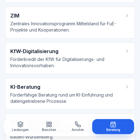
ZIM
Zentrales Innovationsprogramm Mittelstand für FuE-
Projekte und Kooperationen.
KfW-Digitalisierung
Förderkredit der KfW für Digitalisierungs- und
Innovationsvorhaben.
KI-Beratung
Förderfähige Beratung rund um KI-Einführung und
datengetriebene Prozesse.
Baden-Württemberg
Digitalisierungsprämie und Landesprogramme für KMU in
Leistungen
Branchen
Anrufen
Beratung
Baden-Württemberg.