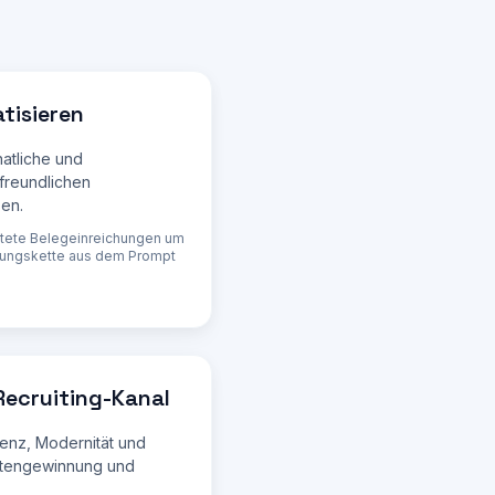
tisieren
atliche und
 freundlichen
sen.
pätete Belegeinreichungen um
erungskette aus dem Prompt
Recruiting-Kanal
tenz, Modernität und
antengewinnung und