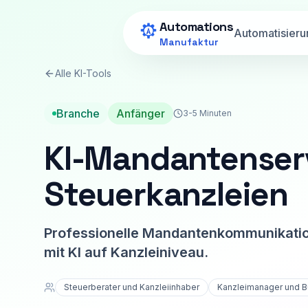
Zum Hauptinhalt springen
Automations
Automatisieru
Manufaktur
Alle KI-Tools
Branche
Anfänger
3-5 Minuten
KI-Mandantenserv
Steuerkanzleien
Professionelle Mandantenkommunikation
mit KI auf Kanzleiniveau.
Steuerberater und Kanzleiinhaber
Kanzleimanager und Bü