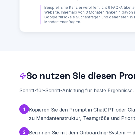
- Post 1: Steuertipp der Woche (konkreter Spar-Ti
- Post 2: Gesetzesaenderung erklaert (aktuelles T
Beispiel:
Eine Kanzlei veröffentlicht 6 FAQ-Artikel au
- Post 3: Digitalisierungs-Einblick ("So arbeiten
Website. Innerhalb von 3 Monaten ranken 4 davon a
- Post 4: Karriere-Post (Warum es sich lohnt, in 
Google für lokale Suchanfragen und generieren 15
- Post 5: Mandantenstimme / Erfolgsgeschichte (an
Mandantenanfragen.
- Post 6: Persönlicher Post (Meinung zu Branchent
Jeder Post soll 150-300 Woerter umfassen, einen 
to-Action enden.

Formatiere alles mit klaren Überschriften. Verwen
Berater, nicht wie ein Amtsblatt.

Kanzlei-Digitalisierung: https://automationsmanu
So nutzen Sie diesen Pr
Schritt-für-Schritt-Anleitung für beste Ergebnisse.
1
Kopieren Sie den Prompt in ChatGPT oder Clau
zu Mandantenstruktur, Teamgröße und Priorit
2
Beginnen Sie mit dem Onboarding-System -- da