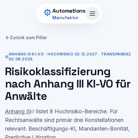
Zum Hauptinhalt springen
Automations
Menü öffnen
Manufaktur
Zurück zum Pillar
ANHANG III KI-VO · HOCHRISIKO 02.12.2027 · TRANSPARENZ
02.08.2026
Risikoklassifizierung
nach Anhang III KI-VO für
Anwälte
Anhang III
listet 8 Hochrisiko-Bereiche. Für
Rechtsanwälte sind primär drei Konstellationen
relevant: Beschäftigungs-KI, Mandanten-Bonität,
Predictive Litigation.