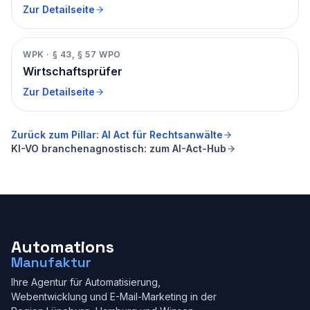
Zur Detailseite
WPK
·
§ 43, § 57 WPO
Wirtschaftsprüfer
Zur Detailseite
Zurück zum Pillar: AI Act für
Rechtsanwälte
KI-VO branchenagnostisch: zum AI-Act-Hub
Automations
Manufaktur
Ihre Agentur für Automatisierung,
Webentwicklung und E-Mail-Marketing in der