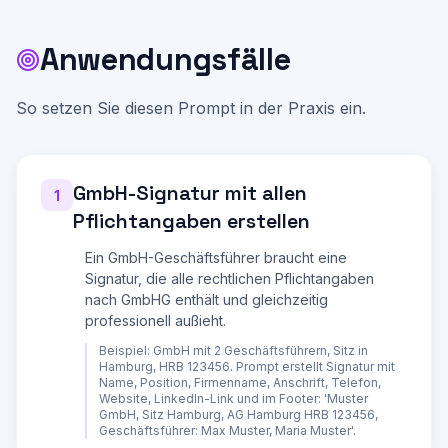
Freiberufler?

6. Anschrift (Straße, PLZ, Ort)

7. Telefon (Festnetz und/oder Mobil)

Anwendungsfälle
8. E-Mail-Adresse

9. Website-URL

10. Handelsregisternummer und Registergericht 
(bei GmbH, UG, AG, OHG, KG Pflicht!)

So setzen Sie diesen Prompt in der Praxis ein.
11. Geschäftsführer/Inhaber (bei GmbH und UG 
Pflicht in der Signatur!)

12. Umsatzsteuer-ID (optional, aber empfohlen 
bei B2B)

GmbH-Signatur mit allen
**Design-Praeferenzen:**

1
13. Gibt es Unternehmensfarben (Hex-Codes)?

Pflichtangaben erstellen
14. Sollen Social-Media-Links integriert 
werden? Welche (LinkedIn, XING, Instagram, 
Facebook)?

Ein GmbH-Geschäftsführer braucht eine
15. Soll ein Firmenlogo eingebunden werden?

Signatur, die alle rechtlichen Pflichtangaben
16. Welches E-Mail-Programm wird genutzt 
nach GmbHG enthält und gleichzeitig
(Outlook, Gmail, Apple Mail, Thunderbird)?

professionell außieht.
17. Bevorzugter Stil: Minimalistisch, modern, 
klassisch-seriös?

Beispiel:
GmbH mit 2 Geschäftsführern, Sitz in
Hamburg, HRB 123456. Prompt erstellt Signatur mit
**Optionale Ergänzungen:**

Name, Position, Firmenname, Anschrift, Telefon,
18. Gibt es einen Slogan oder Claim?

Website, LinkedIn-Link und im Footer: 'Muster
19. Soll ein Disclaimer/Vertraulichkeitshinweis 
GmbH, Sitz Hamburg, AG Hamburg HRB 123456,
angehaengt werden?

Geschäftsführer: Max Muster, Maria Muster'.
20. Gibt es aktuelle Promotions, 