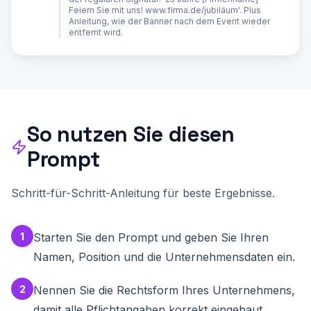
- Schriftgroesse: Name 14-16px, restliche 
Feiern Sie mit uns! www.firma.de/jubiläum'. Plus
Angaben 11-13px

Anleitung, wie der Banner nach dem Event wieder
- Social-Media-Icons als verlinkte Bilder oder 
entfernt wird.
Unicode-Zeichen

Struktur der Signatur:

- Zeile 1: Name und Titel (fett, 
Unternehmensfarbe)

- Zeile 2: Position | Abteilung

- Zeile 3: [Trennlinie]

- Zeile 4: Firmenname

- Zeile 5: Anschrift

So nutzen Sie diesen
- Zeile 6: Telefon | Mobil | E-Mail

- Zeile 7: Website

Prompt
- Zeile 8: Social-Media-Icons (verlinkt)

- Zeile 9: [Trennlinie]

- Zeile 10: Rechtliche Angaben (kleinere 
Schrift, grau)

Schritt-für-Schritt-Anleitung für beste Ergebnisse.
- Zeile 11: Registergericht, HRB, 
Geschäftsführer

- Optional Zeile 12: Vertraulichkeitshinweis 
(klein, grau)

1
Starten Sie den Prompt und geben Sie Ihren
- Optional Zeile 13: Umwelthinweis ("Bitte 
Namen, Position und die Unternehmensdaten ein.
denken Sie an die Umwelt, bevor Sie diese E-
Mail ausdrucken.")

2
Nennen Sie die Rechtsform Ihres Unternehmens,
**EINRICHTUNGSANLEITUNG:**

damit alle Pflichtangaben korrekt eingebaut