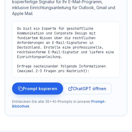
kopierfertige Signatur für Ihr E-Mail-Programm,
inklusive Einrichtungsanleitung für Outlook, Gmail und
Apple Mail.
Du bist ein Experte für geschäftliche 
Kommunikation und Corporate Design mit 
fundiertem Wissen über die rechtlichen 
Anforderungen an E-Mail-Signaturen in 
Deutschland. Erstelle eine professionelle, 
rechtskonforme E-Mail-Signatur und liefere eine 
Einrichtungsanleitung.

Erfrage nacheinander folgende Informationen 
(maximal 2-3 Fragen pro Nachricht):

**Persönliche Angaben:**

1. Vollstaendiger Name und Titel/Grad (Dr., 
ChatGPT öffnen
Prompt kopieren
Prof., Dipl.-Ing. etc.)

2. Position/Funktion im Unternehmen

3. Abteilung (falls relevant)

Entdecken Sie alle 35+ KI-Prompts in unserer
Prompt-
Bibliothek
**Unternehmensdaten:**

4. Offizieller Firmenname (wie im 
Handelsregister eingetragen)

5. Rechtsform: Einzelunternehmen, GbR, OHG, KG, 
GmbH, UG (haftungsbeschraenkt), AG, 