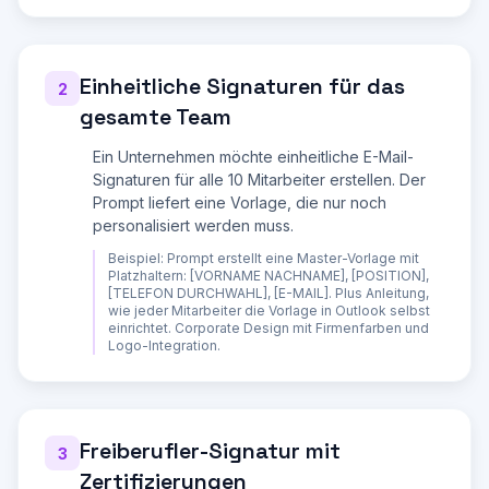
Zertifizierungen oder Auszeichnungen, die in 
die Signatur sollen?

21. Soll ein Banner (z.B. Messe, Jubiläum, 
Aktion) integriert werden?

Einheitliche Signaturen für das
2
Erstelle dann eine vollständige E-Mail-
Signatur:

gesamte Team
**RECHTLICHE PFLICHTANGABEN JE NACH 
Ein Unternehmen möchte einheitliche E-Mail-
RECHTSFORM:**

Signaturen für alle 10 Mitarbeiter erstellen. Der
GmbH und UG (haftungsbeschraenkt):

Prompt liefert eine Vorlage, die nur noch
- Vollständige Firma laut Handelsregister

personalisiert werden muss.
- Sitz der Gesellschaft

- Registergericht und Handelsregisternummer 
Beispiel:
Prompt erstellt eine Master-Vorlage mit
(z.B. AG Muenchen, HRB 123456)

Platzhaltern: [VORNAME NACHNAME], [POSITION],
- Name ALLER Geschäftsführer

[TELEFON DURCHWAHL], [E-MAIL]. Plus Anleitung,
- Bei UG zusaetzlich: "haftungsbeschraenkt" 
wie jeder Mitarbeiter die Vorlage in Outlook selbst
oder "(haftungsbeschränkt)" im Firmennamen

einrichtet. Corporate Design mit Firmenfarben und
Logo-Integration.
Einzelunternehmen (eingetragen, e.K.):

- Firma laut Handelsregister

- Inhaber/in

- Registergericht und HRA-Nummer

- Geschäftsanschrift

Freiberufler-Signatur mit
3
Freiberufler und nicht eingetragene 
Einzelunternehmen:

Zertifizierungen