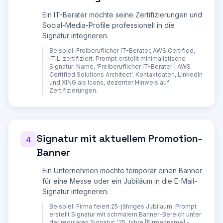
- Vor- und Nachname

- Berufsbezeichnung

Ein IT-Berater möchte seine Zertifizierungen und
- Geschäftsanschrift

- Keine Handelsregister-Pflicht, aber 
Social-Media-Profile professionell in die
Steuernummer empfohlen

Signatur integrieren.
GbR:

Beispiel:
Freiberuflicher IT-Berater, AWS Certified,
- Namen aller Gesellschafter

ITIL-zertifiziert. Prompt erstellt minimalistische
- Geschäftsanschrift

Signatur: Name, 'Freiberuflicher IT-Berater | AWS
- Vertretungsberechtigung

Certified Solutions Architect', Kontaktdaten, LinkedIn
und XING als Icons, dezenter Hinweis auf
**SIGNATUR-DESIGN (HTML-FORMAT):**

Zertifizierungen.
Erstelle die Signatur in sauberem HTML, das in 
allen gaengigen E-Mail-Programmen korrekt 
dargestellt wird:

Design-Prinzipien:

Signatur mit aktuellem Promotion-
4
- Tabellen-Layout verwenden (div-Layout wird in 
Banner
vielen E-Mail-Clients nicht korrekt 
dargestellt)

- Inline-CSS (keine externen Stylesheets)

Ein Unternehmen möchte temporär einen Banner
- Websichere Schriften (Arial, Helvetica, 
für eine Messe oder ein Jubiläum in die E-Mail-
Georgia, Times New Roman)

Signatur integrieren.
- Maximalbreite 600px

- Trennlinie zwischen persönlichen Daten und 
Beispiel:
Firma feiert 25-jähriges Jubiläum. Prompt
Unternehmensinformationen

erstellt Signatur mit schmalem Banner-Bereich unter
- Farben sparsam einsetzen (maximal 2-3 Farben)

der regulären Signatur: '25 Jahre [Firmenname] -