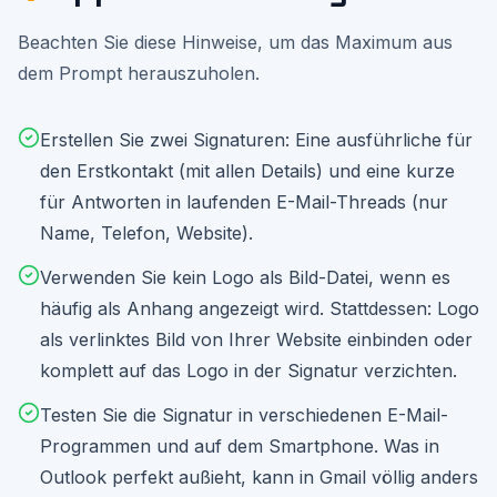
Thunderbird:

1. Extras > Konten-Einstellungen

Beachten Sie diese Hinweise, um das Maximum aus
2. Konto auswaehlen

dem Prompt herauszuholen.
3. "HTML-Signatur verwenden" aktivieren

4. HTML-Code einfuegen

**BEST PRACTICES:**

Erstellen Sie zwei Signaturen: Eine ausführliche für
- Signatur-Länge: Maximal 6-8 Zeilen 
Hauptinformation

den Erstkontakt (mit allen Details) und eine kurze
- Keine großen Bilder (verlangsamen den E-Mail-
Empfang, werden oft geblockt)

für Antworten in laufenden E-Mail-Threads (nur
- Logo als verlinktes Bild mit Alt-Text (für 
Name, Telefon, Website).
den Fall, dass Bilder geblockt werden)

- Mobil-optimiert: Auf dem Smartphone muss die 
Signatur lesbar sein

Verwenden Sie kein Logo als Bild-Datei, wenn es
- Verschiedene Signaturen: Eine ausführliche 
für Erstkontakt, eine kurze für Antworten

häufig als Anhang angezeigt wird. Stattdessen: Logo
- Jährlich prüfen: Stimmen alle Angaben noch 
als verlinktes Bild von Ihrer Website einbinden oder
(besonders nach Umzug, Gesellschafterwechsel)?

komplett auf das Logo in der Signatur verzichten.
Weise darauf hin, dass fehlende Pflichtangaben 
in geschäftlichen E-Mails abgemahnt werden 
können und bei Kapitalgesellschaften ein 
Testen Sie die Signatur in verschiedenen E-Mail-
Bußgeld bis 5.000 EUR droht (Paragraph 35a 
Programmen und auf dem Smartphone. Was in
GmbHG).
Outlook perfekt außieht, kann in Gmail völlig anders