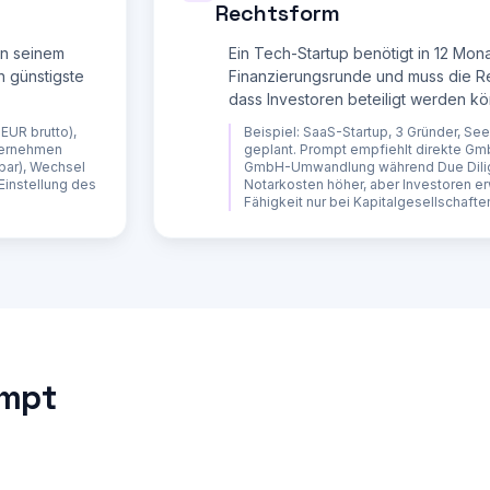
.500 EUR) und die Anrechnung auf die ESt

Rechtsform
oppelbelastung bei Gewinnausschuettung

en seinem
Ein Tech-Startup benötigt in 12 Mon
nnten Branche

h günstigste
Finanzierungsrunde und muss die R
ng konkret (Privatvermoegen, Immobilien, Altersvorsorge)

dass Investoren beteiligt werden k
llschaften (wann greift der Schutz NICHT?)

ftungsbeschraenkung?

 EUR brutto),
Beispiel:
SaaS-Startup, 3 Gründer, Se
ternehmen
geplant. Prompt empfiehlt direkte G
nbar), Wechsel
GmbH-Umwandlung während Due Dilige
rater, IHK, Offenlegung)

instellung des
Notarkosten höher, aber Investoren 
haetzt)

Fähigkeit nur bei Kapitalgesellschafte
mmlungen, Bundesanzeiger

it Begründung)

reter Trigger, z.B. "ab 80.000 EUR Gewinn" oder "ab dem ersten 
ompt
m

 eine Orientierung darstellt und die tatsaechliche Steuerlast vo
le Entscheidung ein Gespräch mit einem Steuerberater, insbesonde