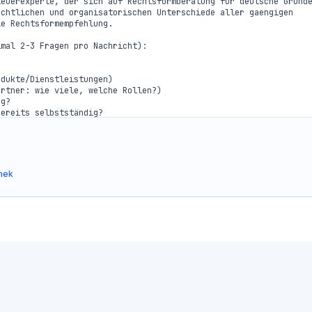
euerexperte, der sich auf Rechtsformberatung für deutsche Gründe
chtlichen und organisatorischen Unterschiede aller gaengigen 
e Rechtsformempfehlung.

mal 2-3 Fragen pro Nachricht):

dukte/Dienstleistungen)

rtner: wie viele, welche Rollen?)

g?

ereits selbstständig?

ne genuegt)

 aller Kosten)

hek
r sofort Gewinne?

 Raeume, Fahrzeuge)?

nderen Quellen?

che? (z.B. Baugewerbe = hoch, IT-Beratung = mittel, Coaching = 
 teuren Materialien?

i Beratungsfehlern)?
