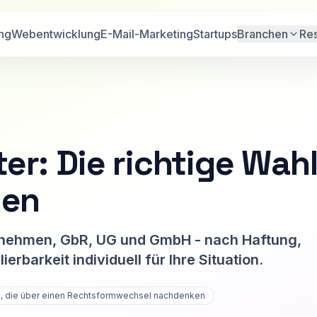
ng
Webentwicklung
E-Mail-Marketing
Startups
Branchen
Re
r: Die richtige Wah
men
ernehmen, GbR, UG und GmbH - nach Haftung,
barkeit individuell für Ihre Situation.
e, die über einen Rechtsformwechsel nachdenken