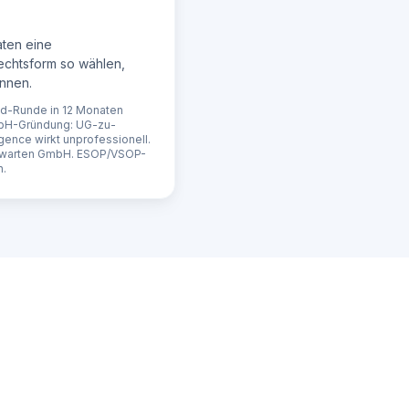
aten eine
echtsform so wählen,
önnen.
ed-Runde in 12 Monaten
mbH-Gründung: UG-zu-
nce wirkt unprofessionell.
erwarten GmbH. ESOP/VSOP-
n.
n 
re 