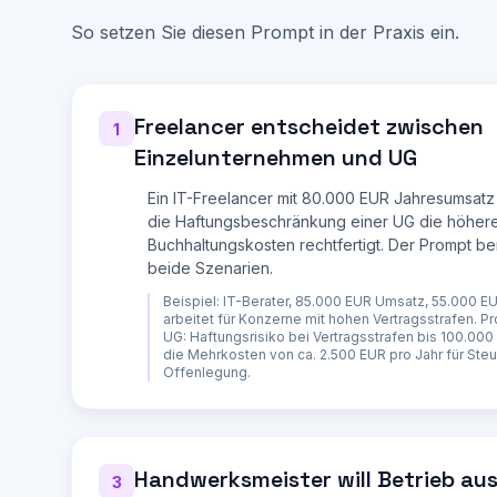
15. Planen Sie, in den naechsten 3 Jahren Mitarbe
16. Ist eine Beteiligungsfinanzierung (Investoren
So setzen Sie diesen Prompt in der Praxis ein.
17. Könnte ein Verkauf des Unternehmens später re
18. Wie wichtig ist Ihnen professionelle Außenwah
Erstelle dann einen umfassenden Rechtsformverglei
Freelancer entscheidet zwischen
**VERGLEICHSTABELLE** (als übersichtliche Tabelle
1
Einzelunternehmen und UG
| Kriterium | Einzelunternehmen | GbR | UG (haftu
|---|---|---|---|---|

| Gründungskosten | 20-40 EUR | 20-40 EUR + GV | 
Ein IT-Freelancer mit 80.000 EUR Jahresumsatz
| Stammkapital | keines | keines | ab 1 EUR (mind
die Haftungsbeschränkung einer UG die höher
| Haftung | unbeschraenkt, privat | unbeschraenkt
Buchhaltungskosten rechtfertigt. Der Prompt b
auf Gesellschaftsverm. |

beide Szenarien.
| Buchfuehrung | EUeR (bis 600k/60k) | EUeR (bis 
Pflicht |

Beispiel:
IT-Berater, 85.000 EUR Umsatz, 55.000 E
| Steuern | ESt + GewSt (ab Freibetrag) | ESt + G
arbeitet für Konzerne mit hohen Vertragsstrafen. P
SolZ + GewSt + ESt bei Ausschuettung |

UG: Haftungsrisiko bei Vertragsstrafen bis 100.00
| Gründungsdauer | 1 Tag | 1 Tag | 2-6 Wochen | 2
die Mehrkosten von ca. 2.500 EUR pro Jahr für Ste
| Jahresabschluss | nein (nur Steuerklärung) | ne
Offenlegung.
| Investorentauglich | nein | nein | bedingt | ja
| Image/Seriösitaet | branchenabhängig | branchen
**STEUERVERGLEICH** mit den konkreten Zahlen des 
- Berechne die Steuerlast für jede Rechtsform bei
- Berücksichtige: Einkommensteuer, Gewerbesteuer,
Handwerksmeister will Betrieb au
3
- Zeige die Gesamtbelastung in EUR und als Prozen