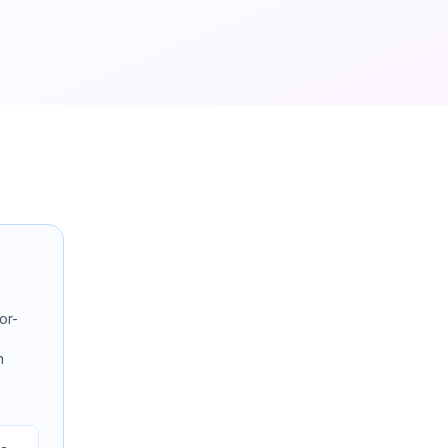
or-
n