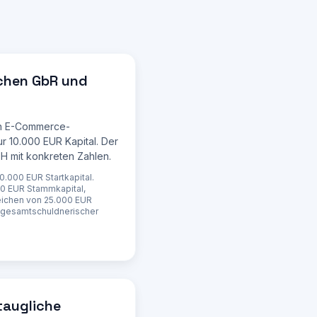
chen GbR und
in E-Commerce-
r 10.000 EUR Kapital. Der
nkt 
H mit konkreten Zahlen.
g 
0.000 EUR Startkapital.
000 EUR Stammkapital,
+ 
eichen von 25.000 EUR
 gesamtschuldnerischer
taugliche