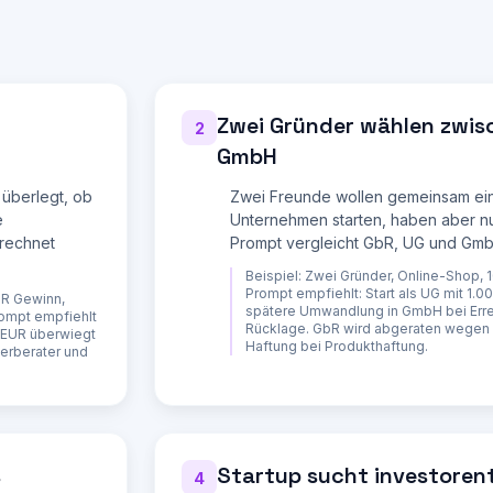
iter einzustellen?

, Business Angels) geplant?

levant werden?

rnehmung gegenüber Kunden?

ch:

Zwei Gründer wählen zwis
):

2
GmbH
ngsbeschraenkt) | GmbH |

300-800 EUR + Notar | 800-1.500 EUR + Notar |

 überlegt, ob
Zwei Freunde wollen gemeinsam e
. 500 empfohlen) | 25.000 EUR (mind. 12.500 einzuzahlen) |

e
Unternehmen starten, haben aber nu
, gesamtschuldn. | beschraenkt auf Gesellschaftsverm. | beschrae
erechnet
Prompt vergleicht GbR, UG und Gmb
600k/60k) | doppelte Buchfuehrung Pflicht | doppelte Buchfuehrun
Beispiel:
Zwei Gründer, Online-Shop, 1
Prompt empfiehlt: Start als UG mit 1.
UR Gewinn,
ewSt | KSt 15% + SolZ + GewSt + ESt bei Ausschuettung | KSt 15% 
spätere Umwandlung in GmbH bei Err
rompt empfiehlt
Rücklage. GbR wird abgeraten wegen
0 EUR überwiegt
-6 Wochen |

Haftung bei Produkthaftung.
uerberater und
in | ja, Offenlegungspflicht | ja, Offenlegungspflicht |

 |

abhängig | mittel ("Mini-GmbH") | hoch |

Gründers:

 dem geschaetzten Gewinn

 Koerperschaftsteuer, Solidaritaetszuschlag

s
Startup sucht investoren
4
twert
