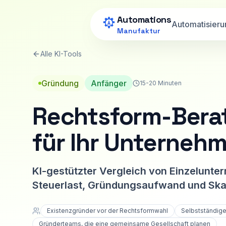
Zum Hauptinhalt springen
Automations
Automatisieru
Manufaktur
Alle KI-Tools
Gründung
Anfänger
15-20 Minuten
Rechtsform-Berate
für Ihr Unterneh
KI-gestützter Vergleich von Einzelunt
Steuerlast, Gründungsaufwand und Skalier
Existenzgründer vor der Rechtsformwahl
Selbstständig
Gründerteams, die eine gemeinsame Gesellschaft planen