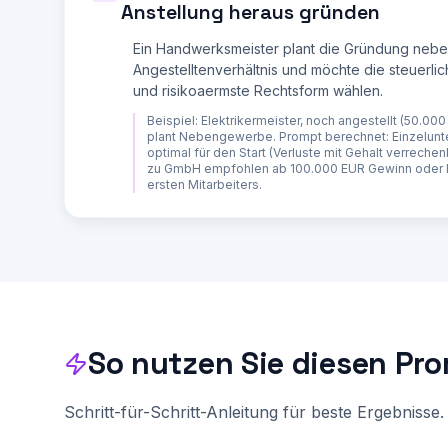
- Berücksichtige den Gewerbesteuer-Freibetrag (24
Anstellung heraus gründen
- Bei Kapitalgesellschaften: Berücksichtige die D
Ein Handwerksmeister plant die Gründung neb
**HAFTUNGSANALYSE:**

- Bewerte das spezifische Haftungsrisiko der gena
Angestelltenverhältnis und möchte die steuerlic
- Erklaere die Konsequenzen unbeschraenkter Haftu
und risikoaermste Rechtsform wählen.
- Erklaere die Durchgriffshaftung bei Kapitalgese
- Empfehlung: Ab welchem Risiko lohnt sich die Ha
Beispiel:
Elektrikermeister, noch angestellt (50.000
plant Nebengewerbe. Prompt berechnet: Einzelun
**AUFWANDSVERGLEICH:**

optimal für den Start (Verluste mit Gehalt verreche
- Laufende Kosten pro Jahr (Buchhaltung, Steuerbe
zu GmbH empfohlen ab 100.000 EUR Gewinn oder E
- Administrativer Aufwand (Stunden pro Monat gesc
ersten Mitarbeiters.
- Pflichten: Jahresabschluss, Gesellschafterversa
**KLARE EMPFEHLUNG:**

Gib eine begründete Empfehlung mit Prioritaet:

1. Beste Rechtsform für die aktuelle Situation (m
2. Alternative, falls sich die Situation ändert

3. Wann ein Rechtsformwechsel sinnvoll wäre (konk
Mitarbeiter")

**NAECHSTE SCHRITTE:**

So nutzen Sie diesen Pr
- Konkrete Anleitung für die empfohlene Rechtsfor
- Geschaetzte Kosten und Zeitrahmen

- Empfohlene Reihenfolge der Schritte

Schritt-für-Schritt-Anleitung für beste Ergebnisse.
Weise darauf hin, dass die steuerliche Berechnung
weiteren Faktoren abhaengt. Empfehle für die fina